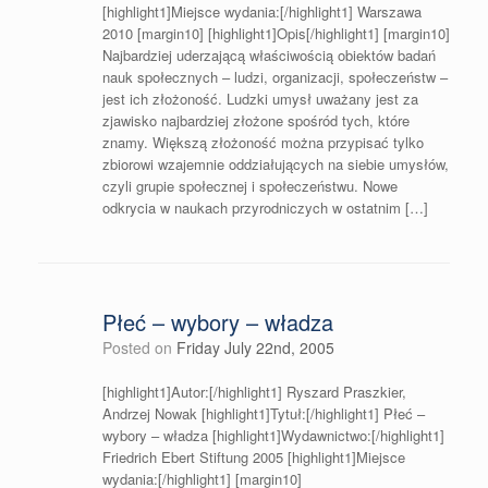
[highlight1]Miejsce wydania:[/highlight1] Warszawa
2010 [margin10] [highlight1]Opis[/highlight1] [margin10]
Najbardziej uderzającą właściwością obiektów badań
nauk społecznych – ludzi, organizacji, społeczeństw –
jest ich złożoność. Ludzki umysł uważany jest za
zjawisko najbardziej złożone spośród tych, które
znamy. Większą złożoność można przypisać tylko
zbiorowi wzajemnie oddziałujących na siebie umysłów,
czyli grupie społecznej i społeczeństwu. Nowe
odkrycia w naukach przyrodniczych w ostatnim […]
Płeć – wybory – władza
Posted on
Friday July 22nd, 2005
[highlight1]Autor:[/highlight1] Ryszard Praszkier,
Andrzej Nowak [highlight1]Tytuł:[/highlight1] Płeć –
wybory – władza [highlight1]Wydawnictwo:[/highlight1]
Friedrich Ebert Stiftung 2005 [highlight1]Miejsce
wydania:[/highlight1] [margin10]