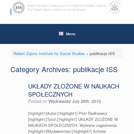
Skip
to
content
Menu
Robert Zajonc Institute for Social Studies
>
publikacje ISS
Category Archives:
publikacje ISS
UKŁADY ZŁOŻONE W NAUKACH
SPOŁECZNYCH
Posted on
Wednesday July 28th, 2010
[highlight1]Autor:[/highlight1] Piotr Radkiewicz
[highlight1]Tytuł:[/highlight1] UKŁADY ZŁOŻONE W
NAUKACH SPOŁECZNYCH. Wybrane zagadnienia
[highlight1]Wydawnictwo:[/highlight1] Scholar