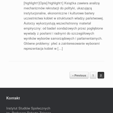
[highlight1]Opis[/highlight1] Książka zawiera analizę
mechanizmów rekrutacji do polityki, ukazującą
instytucjonalne, ekonomiczne i kulturowe bariery
uczestnictwa kobiet w strukturach władzy państwowej.
Autorzy wykorzystują wszechstronny materiał
empiryczny: od badań sondażowych przez pogłębione
wywiady z posłami i radnymi do szczegółowych
wyników wyborów samorządowych i parlamentarnych.
Główne problemy: płeć a zainteresowanie wyborami
reprezentacja kobiet w […]
Post navigation
« Previous
1
2
Kontakt
Instytut Studiów Społecznych
im. Profesora Roberta Zajonca