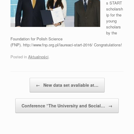
s START
scholarsh
ip for the
young
scholars
by the
Foundation for Polish Science
(FNP). http://www.fnp.org.pl/laureaci-start-2016/ Congratulations!
Posted in
Aktualności
.
Post navigation
←
New data set avaliable at…
Conference “The University and Social…
→