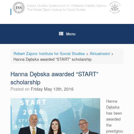
Skip
to
content
Menu
Robert Zajonc Institute for Social Studies
>
Aktualności
>
Hanna Dębska awarded “START” scholarship
Hanna Dębska awarded “START”
scholarship
Posted on
Friday May 13th, 2016
Hanna
Dębska
has been
awarded
the
prestigiou