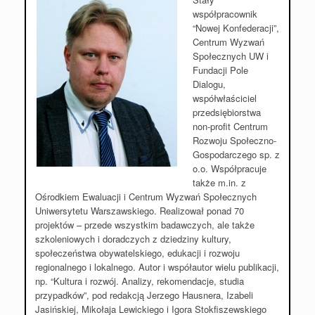
współpracownik
“Nowej Konfederacji”,
Centrum Wyzwań
Społecznych UW i
Fundacji Pole
Dialogu,
współwłaściciel
przedsiębiorstwa
non-profit Centrum
Rozwoju Społeczno-
Gospodarczego sp. z
o.o. Współpracuje
także m.in. z
Ośrodkiem Ewaluacji i Centrum Wyzwań Społecznych
Uniwersytetu Warszawskiego. Realizował ponad 70
projektów – przede wszystkim badawczych, ale także
szkoleniowych i doradczych z dziedziny kultury,
społeczeństwa obywatelskiego, edukacji i rozwoju
regionalnego i lokalnego. Autor i współautor wielu publikacji,
np. “Kultura i rozwój. Analizy, rekomendacje, studia
przypadków”, pod redakcją Jerzego Hausnera, Izabeli
Jasińskiej, Mikołaja Lewickiego i Igora Stokfiszewskiego