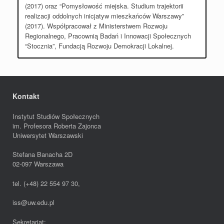
(2017) oraz “Pomysłowość miejska. Studium trajektorii
realizacji oddolnych inicjatyw mieszkańców Warszawy”
(2017). Współpracował z Ministerstwem Rozwoju
Regionalnego, Pracownią Badań i Innowacji Społecznych
“Stocznia”, Fundacją Rozwoju Demokracji Lokalnej.
Kontakt
Instytut Studiów Społecznych
im. Profesora Roberta Zajonca
Uniwersytet Warszawski
Stefana Banacha 2D
02-097 Warszawa
tel. (+48) 22 554 97 30,
iss@uw.edu.pl
Sekretariat: