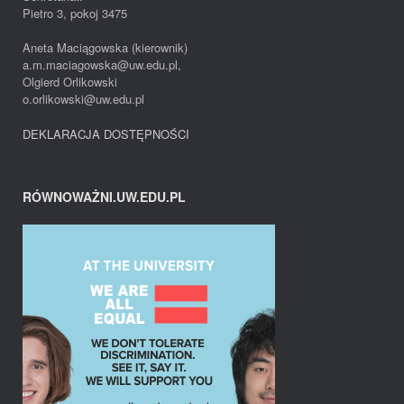
Pietro 3, pokoj 3475
Aneta Maciągowska (kierownik)
a.m.maciagowska@uw.edu.pl,
Olgierd Orlikowski
o.orlikowski@uw.edu.pl
DEKLARACJA DOSTĘPNOŚCI
RÓWNOWAŻNI.UW.EDU.PL