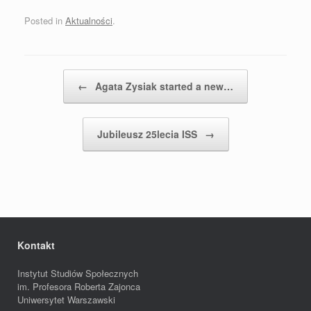
Posted in
Aktualności
.
Post navigation
←
Agata Zysiak started a new…
Jubileusz 25lecia ISS
→
Kontakt
Instytut Studiów Społecznych
im. Profesora Roberta Zajonca
Uniwersytet Warszawski