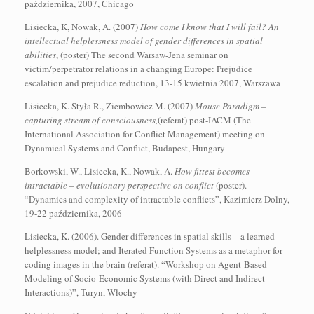
października, 2007, Chicago
Lisiecka, K, Nowak, A. (2007)
How come I
know that I will fail? An
intellectual helplessness model of gender differences in spatial
abilities
, (poster) The second Warsaw-Jena seminar on
victim/perpetrator relations in a changing Europe: Prejudice
escalation and prejudice reduction, 13-15 kwietnia 2007, Warszawa
Lisiecka, K. Styła R., Ziembowicz M. (2007)
Mouse Paradigm –
capturing stream of consciousness,
(referat) post-IACM (The
International Association for Conflict Management) meeting on
Dynamical Systems and Conflict, Budapest, Hungary
Borkowski, W., Lisiecka, K., Nowak, A.
How fittest becomes
intractable – evolutionary perspective on conflict
(poster).
“Dynamics and complexity of intractable conflicts”, Kazimierz Dolny,
19-22 października, 2006
Lisiecka, K. (2006). Gender differences in spatial skills – a learned
helplessness model; and Iterated Function Systems as a metaphor for
coding images in the brain (referat). “Workshop on Agent-Based
Modeling of Socio-Economic Systems (with Direct and Indirect
Interactions)”, Turyn, Włochy