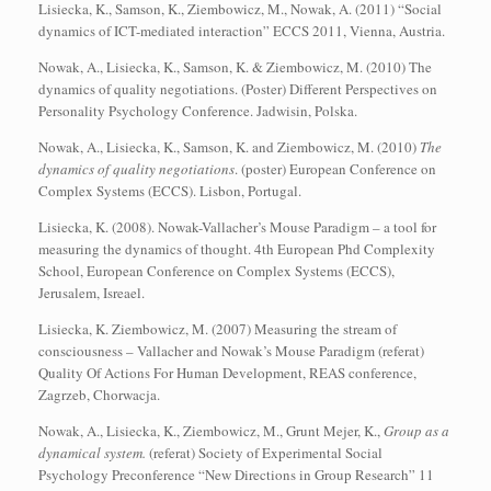
Lisiecka, K., Samson, K., Ziembowicz, M., Nowak, A. (2011) “Social
dynamics of ICT-mediated interaction” ECCS 2011, Vienna, Austria.
Nowak, A., Lisiecka, K., Samson, K. & Ziembowicz, M. (2010) The
dynamics of quality negotiations. (Poster) Different Perspectives on
Personality Psychology Conference. Jadwisin, Polska.
Nowak, A., Lisiecka, K., Samson, K. and Ziembowicz, M. (2010)
The
dynamics of quality negotiations
. (poster) European Conference on
Complex Systems (ECCS). Lisbon, Portugal.
Lisiecka, K. (2008). Nowak-Vallacher’s Mouse Paradigm – a tool for
measuring the dynamics of thought. 4th European Phd Complexity
School, European Conference on Complex Systems (ECCS),
Jerusalem, Isreael.
Lisiecka, K. Ziembowicz, M. (2007) Measuring the stream of
consciousness – Vallacher and Nowak’s Mouse Paradigm (referat)
Quality Of Actions For Human Development, REAS conference,
Zagrzeb, Chorwacja.
Nowak, A., Lisiecka, K., Ziembowicz, M., Grunt Mejer, K.,
Group as a
dynamical system.
(referat) Society of Experimental Social
Psychology Preconference “New Directions in Group Research” 11