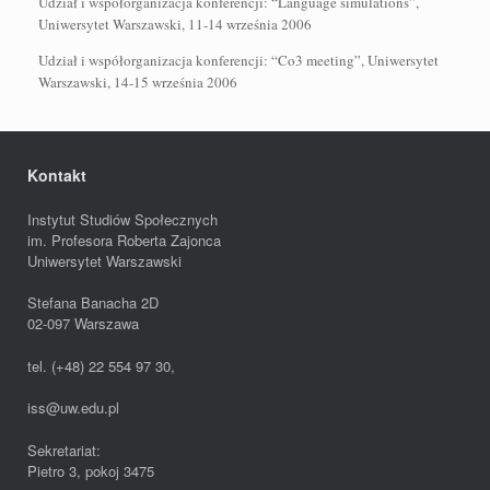
Udział i współorganizacja konferencji: “Language simulations”,
Uniwersytet Warszawski, 11-14 września 2006
Udział i współorganizacja konferencji: “Co3 meeting”, Uniwersytet
Warszawski, 14-15 września 2006
Kontakt
Instytut Studiów Społecznych
im. Profesora Roberta Zajonca
Uniwersytet Warszawski
Stefana Banacha 2D
02-097 Warszawa
tel. (+48) 22 554 97 30,
iss@uw.edu.pl
Sekretariat:
Pietro 3, pokoj 3475