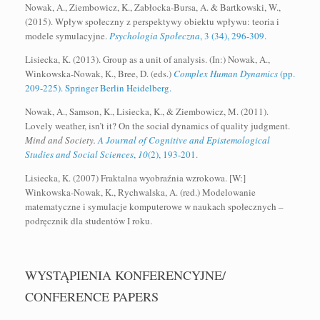
Nowak, A., Ziembowicz, K., Zabłocka-Bursa, A. & Bartkowski, W.,
(2015). Wpływ społeczny z perspektywy obiektu wpływu: teoria i
modele symulacyjne.
Psychologia Społeczna
, 3 (34), 296-309.
Lisiecka, K. (2013). Group as a unit of analysis. (In:) Nowak, A.,
Winkowska-Nowak, K., Bree, D. (eds.)
Complex Human Dynamics
(pp.
209-225). Springer Berlin Heidelberg.
Nowak, A., Samson, K., Lisiecka, K., & Ziembowicz, M. (2011).
Lovely weather, isn’t it? On the social dynamics of quality judgment.
Mind and Society.
A Journal of Cognitive and Epistemological
Studies and Social Sciences
,
10
(2), 193-201.
Lisiecka, K. (2007) Fraktalna wyobraźnia wzrokowa. [W:]
Winkowska-Nowak, K., Rychwalska, A. (red.) Modelowanie
matematyczne i symulacje komputerowe w naukach społecznych –
podręcznik dla studentów I roku.
WYSTĄPIENIA KONFERENCYJNE/
CONFERENCE PAPERS