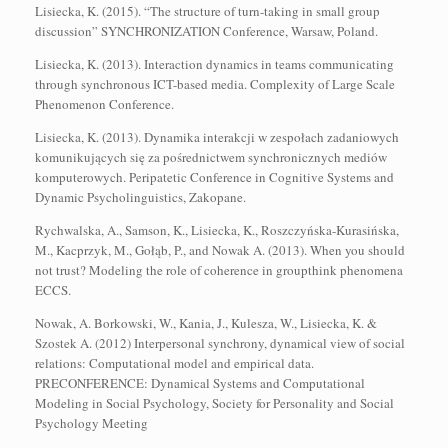
Lisiecka, K. (2015). “The structure of turn-taking in small group
discussion” SYNCHRONIZATION Conference, Warsaw, Poland.
Lisiecka, K. (2013). Interaction dynamics in teams communicating
through synchronous ICT-based media. Complexity of Large Scale
Phenomenon Conference.
Lisiecka, K. (2013). Dynamika interakcji w zespołach zadaniowych
komunikujących się za pośrednictwem synchronicznych mediów
komputerowych. Peripatetic Conference in Cognitive Systems and
Dynamic Psycholinguistics, Zakopane.
Rychwalska, A., Samson, K., Lisiecka, K., Roszczyńska-Kurasińska,
M., Kacprzyk, M., Gołąb, P., and Nowak A. (2013). When you should
not trust? Modeling the role of coherence in groupthink phenomena
ECCS.
Nowak, A. Borkowski, W., Kania, J., Kulesza, W., Lisiecka, K. &
Szostek A. (2012) Interpersonal synchrony, dynamical view of social
relations: Computational model and empirical data.
PRECONFERENCE: Dynamical Systems and Computational
Modeling in Social Psychology, Society for Personality and Social
Psychology Meeting