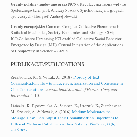
Granty polskie (fundowane przez NCN)
: Regulacyjna Teoria wpływu
Społecznego (kier. prof. Andrzej Nowak); Synchronizacja w grupach
społecznych (kier. prof. Andrzej Nowak)
Granty europejskie:
Common Complex Collective Phenomena in
Statistical Mechanics, Society, Economics, and Biology- CO3;
ICTeCollectve Harnessing ICT-enabled Collective Social Behavior;
Emergence by Design (MD), General Integration of the Applications
of Complexity in Science – GIACS
PUBLIKACJE/PUBLICATIONS
Ziembowicz, K., & Nowak, A. (2018).
Prosody of Text
Communication? How to Induce Synchronization and Coherence in
Chat Conversations.
International Journal of Human–Computer
Interaction
, 1-10.
Lisiecka, K., Rychwalska, A., Samson, K., Łucznik, K., Ziembowicz,
M., Szostek, A., & Nowak, A. (2016).
Medium Moderates the
Message. How Users Adjust Their Communication Trajectories to
Different Media in Collaborative Task Solving.
PloS one
,
11
(6),
e0157827.