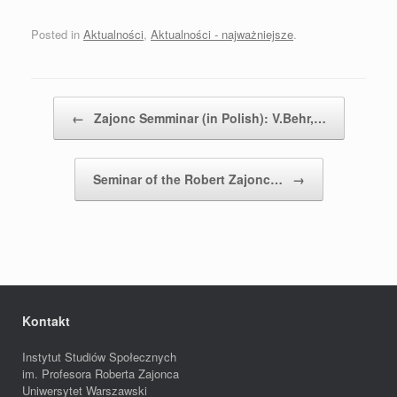
Posted in
Aktualności
,
Aktualności - najważniejsze
.
Post navigation
←
Zajonc Semminar (in Polish): V.Behr,…
Seminar of the Robert Zajonc…
→
Kontakt
Instytut Studiów Społecznych
im. Profesora Roberta Zajonca
Uniwersytet Warszawski