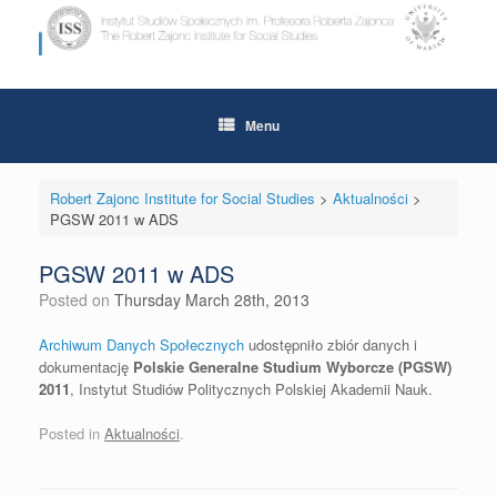
Skip
to
content
Menu
Robert Zajonc Institute for Social Studies
>
Aktualności
>
PGSW 2011 w ADS
PGSW 2011 w ADS
Posted on
Thursday March 28th, 2013
Archiwum Danych Społecznych
udostępniło zbiór danych i
dokumentację
Polskie Generalne Studium Wyborcze (PGSW)
2011
, Instytut Studiów Politycznych Polskiej Akademii Nauk.
Posted in
Aktualności
.