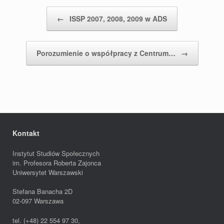
Post navigation
←
ISSP 2007, 2008, 2009 w ADS
Porozumienie o współpracy z Centrum…
→
Kontakt
Instytut Studiów Społecznych
im. Profesora Roberta Zajonca
Uniwersytet Warszawski
Stefana Banacha 2D
02-097 Warszawa
tel. (+48) 22 554 97 30,