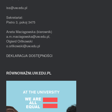
iss@uw.edu.pl
Sekretariat:
Pietro 3, pokoj 3475
Aneta Maciągowska (kierownik)
a.m.maciagowska@uw.edu.pl,
Olgierd Orlikowski
o.orlikowski@uw.edu.pl
DEKLARACJA DOSTĘPNOŚCI
RÓWNOWAŻNI.UW.EDU.PL