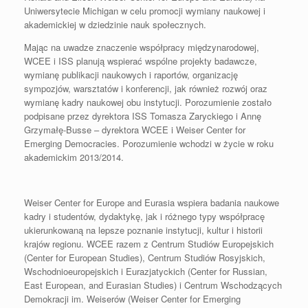
Uniwersytecie Michigan w celu promocji wymiany naukowej i
akademickiej w dziedzinie nauk społecznych.
Mając na uwadze znaczenie współpracy międzynarodowej,
WCEE i ISS planują wspierać wspólne projekty badawcze,
wymianę publikacji naukowych i raportów, organizację
sympozjów, warsztatów i konferencji, jak również rozwój oraz
wymianę kadry naukowej obu instytucji. Porozumienie zostało
podpisane przez dyrektora ISS Tomasza Zaryckiego i Annę
Grzymałę-Busse – dyrektora WCEE i Weiser Center for
Emerging Democracies. Porozumienie wchodzi w życie w roku
akademickim 2013/2014.
Weiser Center for Europe and Eurasia wspiera badania naukowe
kadry i studentów, dydaktykę, jak i różnego typy współpracę
ukierunkowaną na lepsze poznanie instytucji, kultur i historii
krajów regionu. WCEE razem z Centrum Studiów Europejskich
(Center for European Studies), Centrum Studiów Rosyjskich,
Wschodnioeuropejskich i Eurazjatyckich (Center for Russian,
East European, and Eurasian Studies) i Centrum Wschodzących
Demokracji im. Weiserów (Weiser Center for Emerging