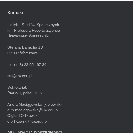
Kontakt
Instytut Studiów Społecznych
im. Profesora Roberta Zajonca
Uniwersytet Warszawski
Stefana Banacha 2D
02-097 Warszawa
tel. (+48) 22 554 97 30,
iss@uw.edu.pl
Sekretariat:
Pietro 3, pokoj 3475
Aneta Maciągowska (kierownik)
a.m.maciagowska@uw.edu.pl,
Olgierd Orlikowski
o.orlikowski@uw.edu.pl
DEKLARACJA DOSTĘPNOŚCI