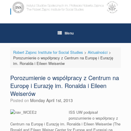
Skip
to
content
Menu
Robert Zajonc Institute for Social Studies
>
Aktualności
>
Porozumienie o współpracy z Centrum na Europę i Eurazję
im. Ronalda i Eileen Weiserów
Porozumienie o współpracy z Centrum na
Europę i Eurazję im. Ronalda i Eileen
Weiserów
Posted on
Monday April 1st, 2013
ISS UW podpisał
porozumienie o współpracy z
Centrum na Europę i Eurazję im. Ronalda i Eileen Weiserów (The
Ronald and Eileen Weiser Center for Europe and Eurasia) na