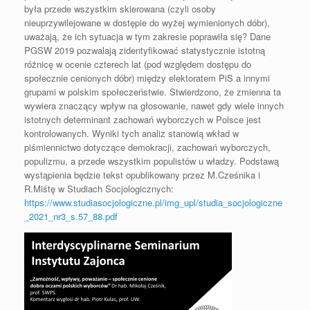
była przede wszystkim skierowana (czyli osoby
nieuprzywilejowane w dostępie do wyżej wymienionych dóbr),
uważają, że ich sytuacja w tym zakresie poprawiła się? Dane
PGSW 2019 pozwalają zidentyfikować statystycznie istotną
różnicę w ocenie czterech lat (pod względem dostępu do
społecznie cenionych dóbr) między elektoratem PiS a innymi
grupami w polskim społeczeństwie. Stwierdzono, że zmienna ta
wywiera znaczący wpływ na głosowanie, nawet gdy wiele innych
istotnych determinant zachowań wyborczych w Polsce jest
kontrolowanych. Wyniki tych analiz stanowią wkład w
piśmiennictwo dotyczące demokracji, zachowań wyborczych,
populizmu, a przede wszystkim populistów u władzy. Podstawą
wystąpienia będzie tekst opublikowany przez M.Cześnika i
R.Miśtę w Studiach Socjologicznych:
https://www.studiasocjologiczne.pl/img_upl/studia_socjologiczne
_2021_nr3_s.57_88.pdf