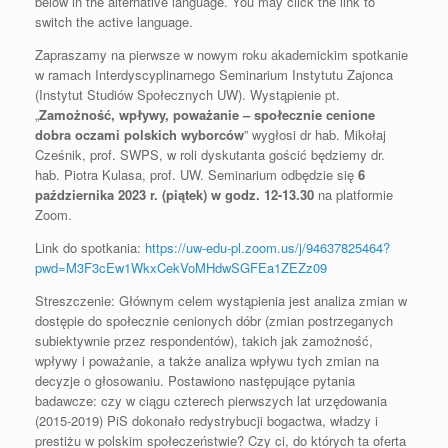
below in the alternative language. You may click the link to
switch the active language.
Zapraszamy na pierwsze w nowym roku akademickim spotkanie
w ramach Interdyscyplinarnego Seminarium Instytutu Zajonca
(Instytut Studiów Społecznych UW). Wystąpienie pt.
„
Zamożność, wpływy, poważanie – społecznie cenione
dobra oczami polskich wyborców
” wygłosi dr hab. Mikołaj
Cześnik, prof. SWPS, w roli dyskutanta gościć będziemy dr.
hab. Piotra Kulasa, prof. UW. Seminarium odbędzie się
6
października 2023 r. (piątek) w godz. 12-13.30
na platformie
Zoom.
Link do spotkania:
https://uw-edu-pl.zoom.us/j/94637825464?
pwd=M3F3cEw1WkxCekVoMHdwSGFEa1ZEZz09
Streszczenie: Głównym celem wystąpienia jest analiza zmian w
dostępie do społecznie cenionych dóbr (zmian postrzeganych
subiektywnie przez respondentów), takich jak zamożność,
wpływy i poważanie, a także analiza wpływu tych zmian na
decyzje o głosowaniu. Postawiono następujące pytania
badawcze: czy w ciągu czterech pierwszych lat urzędowania
(2015-2019) PiS dokonało redystrybucji bogactwa, władzy i
prestiżu w polskim społeczeństwie? Czy ci, do których ta oferta