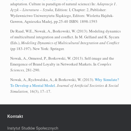
adaptation. Culture in paradigm of natural science) In:
Adaptacje I .
Język – Literatura – Sztuka,
Edition: I, Chapter: 2, Publisher:
Wydawnictwo Uniwersytetu Śląskiego, Editors: Wioletta Hajduk-
Gawron, Agnieszka Madej, pp.25-40 ISBN: 1898-1593
De Raad, W.E., Nowak, A., Borkowski, W. (2013). Modeling dynamics
of multicultural integration and conflict. In M. Gelfand and K. Sycara
(Eds.),
Modeling Dynamics of Multicultural Integration and Conflict
(pp 183-197). New York: Springer.
Nowak, A., Ormerod, P., Borkowski, W. (2013). Self-image and the
Emergence of Brand Loyalty in Networked Markets. In
Complex
Sciences,
281-290.
Nowak, A., Rychwalska, A., & Borkowski, W. (2013).
Why Simulate?
To Develop a Mental Model.
Journal of Artificial Societies & Social
Simulation,
16(3), 17–17.
Kontakt
Instytut Studiów Społecznych