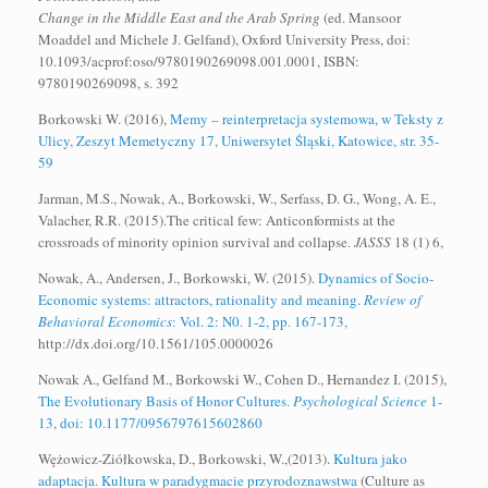
Change in the Middle East and the Arab Spring
(ed. Mansoor
Moaddel and Michele J. Gelfand), Oxford University Press, doi:
10.1093/acprof:oso/9780190269098.001.0001, ISBN:
9780190269098, s. 392
Borkowski W. (2016),
Memy – reinterpretacja systemowa, w Teksty z
Ulicy, Zeszyt Memetyczny 17, Uniwersytet Śląski, Katowice, str. 35-
59
Jarman, M.S., Nowak, A., Borkowski, W., Serfass, D. G., Wong, A. E.,
Valacher, R.R. (2015).The critical few: Anticonformists at the
crossroads of minority opinion survival and collapse.
JASSS
18 (1) 6,
Nowak, A., Andersen, J., Borkowski, W. (2015).
Dynamics of Socio-
Economic systems: attractors, rationality and meaning.
Review of
Behavioral Economics
: Vol. 2: N0. 1-2, pp. 167-173,
http://dx.doi.org/10.1561/105.0000026
Nowak A., Gelfand M., Borkowski W., Cohen D., Hernandez I. (2015),
The Evolutionary Basis of Honor Cultures.
Psychological Science
1-
13, doi: 10.1177/0956797615602860
Wężowicz-Ziółkowska, D., Borkowski, W.,(2013).
Kultura jako
adaptacja. Kultura w paradygmacie przyrodoznawstwa
(Culture as