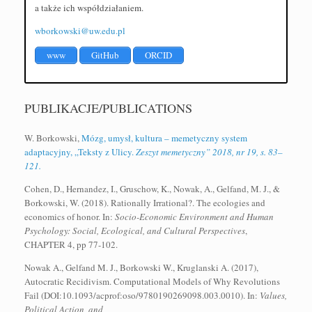
a także ich współdziałaniem.
wborkowski@uw.edu.pl
www
GitHub
ORCID
PUBLIKACJE/PUBLICATIONS
W. Borkowski,
Mózg, umysł, kultura – memetyczny system
adaptacyjny, „Teksty z Ulicy.
Zeszyt memetyczny” 2018, nr 19, s. 83–
121.
Cohen, D., Hernandez, I., Gruschow, K., Nowak, A., Gelfand, M. J., &
Borkowski, W. (2018). Rationally Irrational?. The ecologies and
economics of honor. In:
Socio-Economic Environment and Human
Psychology: Social, Ecological, and Cultural Perspectives
,
CHAPTER 4, pp 77-102.
Nowak A., Gelfand M. J., Borkowski W., Kruglanski A. (2017),
Autocratic Recidivism. Computational Models of Why Revolutions
Fail (DOI:10.1093/acprof:oso/9780190269098.003.0010). In:
Values,
Political Action, and