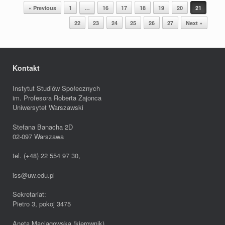
Post navigation
« Previous
1
…
16
17
18
19
20
21
22
23
24
25
26
27
Next »
Kontakt
Instytut Studiów Społecznych
im. Profesora Roberta Zajonca
Uniwersytet Warszawski
Stefana Banacha 2D
02-097 Warszawa
tel. (+48) 22 554 97 30,
iss@uw.edu.pl
Sekretariat:
Pietro 3, pokoj 3475
Aneta Maciągowska (kierownik)