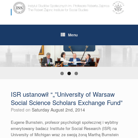
Skip
to
content
Menu
ISR ustanowił “„”University of Warsaw
Social Science Scholars Exchange Fund”
Posted on
Saturday August 2nd, 2014
Eugene Burnstein, profesor psychologii społecznej i wybitny
emerytowany badacz Institute for Social Research (ISR) na
University of Michigan wraz ze swoją żoną Marthą Burnstein