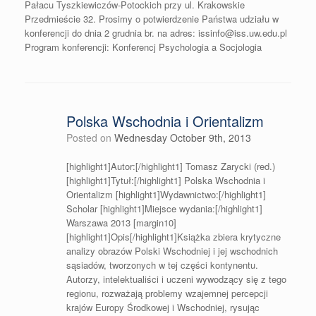
Pałacu Tyszkiewiczów-Potockich przy ul. Krakowskie
Przedmieście 32. Prosimy o potwierdzenie Państwa udziału w
konferencji do dnia 2 grudnia br. na adres: issinfo@iss.uw.edu.pl
Program konferencji: Konferencj Psychologia a Socjologia
Polska Wschodnia i Orientalizm
Posted on
Wednesday October 9th, 2013
[highlight1]Autor:[/highlight1] Tomasz Zarycki (red.)
[highlight1]Tytuł:[/highlight1] Polska Wschodnia i
Orientalizm [highlight1]Wydawnictwo:[/highlight1]
Scholar [highlight1]Miejsce wydania:[/highlight1]
Warszawa 2013 [margin10]
[highlight1]Opis[/highlight1]Książka zbiera krytyczne
analizy obrazów Polski Wschodniej i jej wschodnich
sąsiadów, tworzonych w tej części kontynentu.
Autorzy, intelektualiści i uczeni wywodzący się z tego
regionu, rozważają problemy wzajemnej percepcji
krajów Europy Środkowej i Wschodniej, rysując