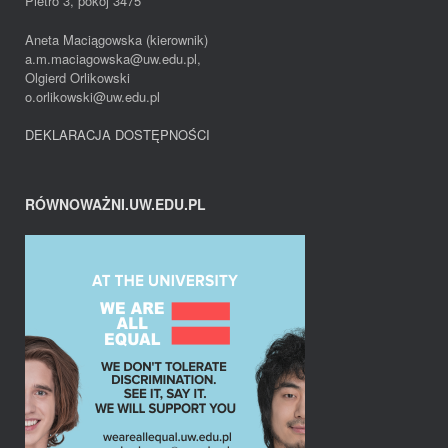
Pietro 3, pokoj 3475
Aneta Maciągowska (kierownik)
a.m.maciagowska@uw.edu.pl,
Olgierd Orlikowski
o.orlikowski@uw.edu.pl
DEKLARACJA DOSTĘPNOŚCI
RÓWNOWAŻNI.UW.EDU.PL