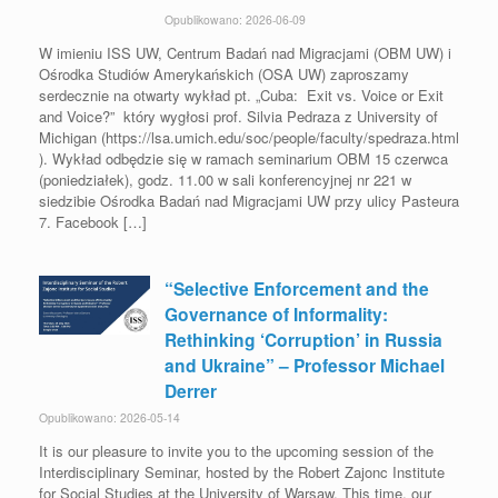
Opublikowano: 2026-06-09
W imieniu ISS UW, Centrum Badań nad Migracjami (OBM UW) i
Ośrodka Studiów Amerykańskich (OSA UW) zaproszamy
serdecznie na otwarty wykład pt. „Cuba: Exit vs. Voice or Exit
and Voice?” który wygłosi prof. Silvia Pedraza z University of
Michigan (https://lsa.umich.edu/soc/people/faculty/spedraza.html
). Wykład odbędzie się w ramach seminarium OBM 15 czerwca
(poniedziałek), godz. 11.00 w sali konferencyjnej nr 221 w
siedzibie Ośrodka Badań nad Migracjami UW przy ulicy Pasteura
7. Facebook […]
“Selective Enforcement and the
Governance of Informality:
Rethinking ‘Corruption’ in Russia
and Ukraine” – Professor Michael
Derrer
Opublikowano: 2026-05-14
It is our pleasure to invite you to the upcoming session of the
Interdisciplinary Seminar, hosted by the Robert Zajonc Institute
for Social Studies at the University of Warsaw. This time, our