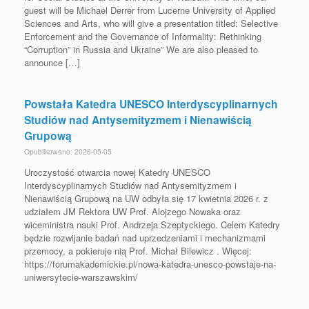
guest will be Michael Derrer from Lucerne University of Applied
Sciences and Arts, who will give a presentation titled: Selective
Enforcement and the Governance of Informality: Rethinking
“Corruption” in Russia and Ukraine” We are also pleased to
announce […]
Powstała Katedra UNESCO Interdyscyplinarnych
Studiów nad Antysemityzmem i Nienawiścią
Grupową
Opublikowano: 2026-05-05
Uroczystość otwarcia nowej Katedry UNESCO
Interdyscyplinarnych Studiów nad Antysemityzmem i
Nienawiścią Grupową na UW odbyła się 17 kwietnia 2026 r. z
udziałem JM Rektora UW Prof. Alojzego Nowaka oraz
wiceministra nauki Prof. Andrzeja Szeptyckiego. Celem Katedry
będzie rozwijanie badań nad uprzedzeniami i mechanizmami
przemocy, a pokieruje nią Prof. Michał Bilewicz . Więcej:
https://forumakademickie.pl/nowa-katedra-unesco-powstaje-na-
uniwersytecie-warszawskim/