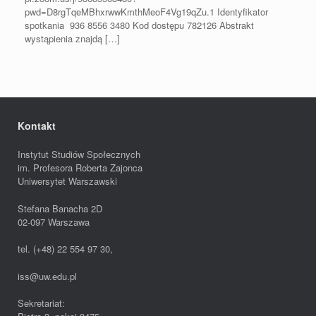
pwd=D8rgTqeMBhxrwwKmthMeoF4Vg19qZu.1 Identyfikator
spotkania 936 8556 3480 Kod dostępu 782126 Abstrakt
wystąpienia znajdą […]
Kontakt
Instytut Studiów Społecznych
im. Profesora Roberta Zajonca
Uniwersytet Warszawski
Stefana Banacha 2D
02-097 Warszawa
tel. (+48) 22 554 97 30,
iss@uw.edu.pl
Sekretariat: