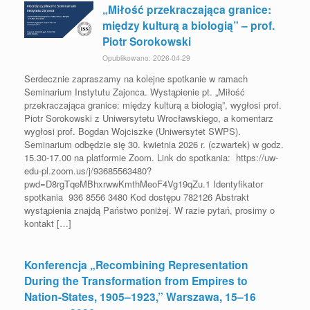
„Miłość przekraczająca granice:
między kulturą a biologią” – prof.
Piotr Sorokowski
Opublikowano: 2026-04-29
Serdecznie zapraszamy na kolejne spotkanie w ramach
Seminarium Instytutu Zajonca. Wystąpienie pt. „Miłość
przekraczająca granice: między kulturą a biologią”, wygłosi prof.
Piotr Sorokowski z Uniwersytetu Wrocławskiego, a komentarz
wygłosi prof. Bogdan Wojciszke (Uniwersytet SWPS).
Seminarium odbędzie się 30. kwietnia 2026 r. (czwartek) w godz.
15.30-17.00 na platformie Zoom. Link do spotkania: https://uw-
edu-pl.zoom.us/j/93685563480?
pwd=D8rgTqeMBhxrwwKmthMeoF4Vg19qZu.1 Identyfikator
spotkania 936 8556 3480 Kod dostępu 782126 Abstrakt
wystąpienia znajdą Państwo poniżej. W razie pytań, prosimy o
kontakt […]
Konferencja „Recombining Representation
During the Transformation from Empires to
Nation-States, 1905–1923,” Warszawa, 15–16