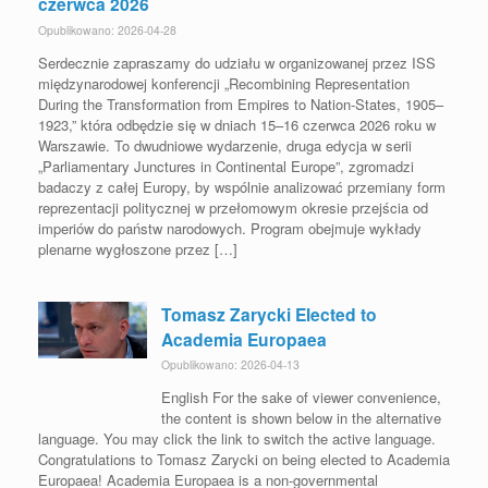
czerwca 2026
Opublikowano: 2026-04-28
Serdecznie zapraszamy do udziału w organizowanej przez ISS
międzynarodowej konferencji „Recombining Representation
During the Transformation from Empires to Nation-States, 1905–
1923,” która odbędzie się w dniach 15–16 czerwca 2026 roku w
Warszawie. To dwudniowe wydarzenie, druga edycja w serii
„Parliamentary Junctures in Continental Europe”, zgromadzi
badaczy z całej Europy, by wspólnie analizować przemiany form
reprezentacji politycznej w przełomowym okresie przejścia od
imperiów do państw narodowych. Program obejmuje wykłady
plenarne wygłoszone przez […]
Tomasz Zarycki Elected to
Academia Europaea
Opublikowano: 2026-04-13
English For the sake of viewer convenience,
the content is shown below in the alternative
language. You may click the link to switch the active language.
Congratulations to Tomasz Zarycki on being elected to Academia
Europaea! Academia Europaea is a non-governmental