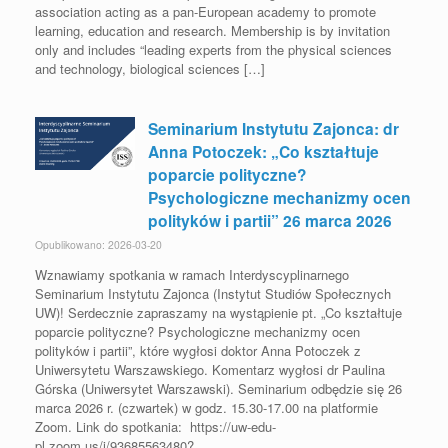
association acting as a pan-European academy to promote
learning, education and research. Membership is by invitation
only and includes “leading experts from the physical sciences
and technology, biological sciences […]
Seminarium Instytutu Zajonca: dr
Anna Potoczek: „Co kształtuje
poparcie polityczne?
Psychologiczne mechanizmy ocen
polityków i partii” 26 marca 2026
Opublikowano: 2026-03-20
Wznawiamy spotkania w ramach Interdyscyplinarnego
Seminarium Instytutu Zajonca (Instytut Studiów Społecznych
UW)! Serdecznie zapraszamy na wystąpienie pt. „Co kształtuje
poparcie polityczne? Psychologiczne mechanizmy ocen
polityków i partii”, które wygłosi doktor Anna Potoczek z
Uniwersytetu Warszawskiego. Komentarz wygłosi dr Paulina
Górska (Uniwersytet Warszawski). Seminarium odbędzie się 26
marca 2026 r. (czwartek) w godz. 15.30-17.00 na platformie
Zoom. Link do spotkania: https://uw-edu-
pl.zoom.us/j/93685563480?