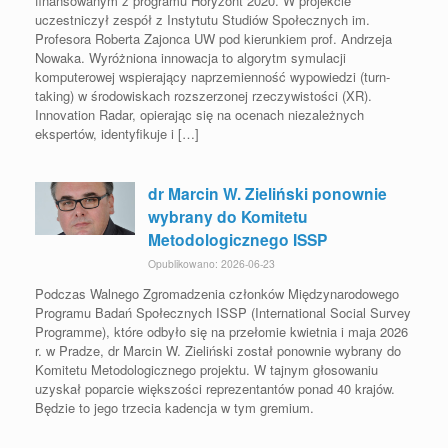
finansowanym z programu Horyzont 2020. W projekcie
uczestniczył zespół z Instytutu Studiów Społecznych im.
Profesora Roberta Zajonca UW pod kierunkiem prof. Andrzeja
Nowaka. Wyróżniona innowacja to algorytm symulacji
komputerowej wspierający naprzemienność wypowiedzi (turn-
taking) w środowiskach rozszerzonej rzeczywistości (XR).
Innovation Radar, opierając się na ocenach niezależnych
ekspertów, identyfikuje i […]
dr Marcin W. Zieliński ponownie
wybrany do Komitetu
Metodologicznego ISSP
Opublikowano: 2026-06-23
Podczas Walnego Zgromadzenia członków Międzynarodowego
Programu Badań Społecznych ISSP (International Social Survey
Programme), które odbyło się na przełomie kwietnia i maja 2026
r. w Pradze, dr Marcin W. Zieliński został ponownie wybrany do
Komitetu Metodologicznego projektu. W tajnym głosowaniu
uzyskał poparcie większości reprezentantów ponad 40 krajów.
Będzie to jego trzecia kadencja w tym gremium.