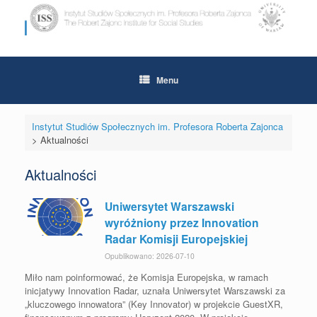
Skip
to
content
Menu
Instytut Studiów Społecznych im. Profesora Roberta Zajonca
>
Aktualności
Aktualności
Uniwersytet Warszawski
wyróżniony przez Innovation
Radar Komisji Europejskiej
Opublikowano: 2026-07-10
Miło nam poinformować, że Komisja Europejska, w ramach
inicjatywy Innovation Radar, uznała Uniwersytet Warszawski za
„kluczowego innowatora” (Key Innovator) w projekcie GuestXR,