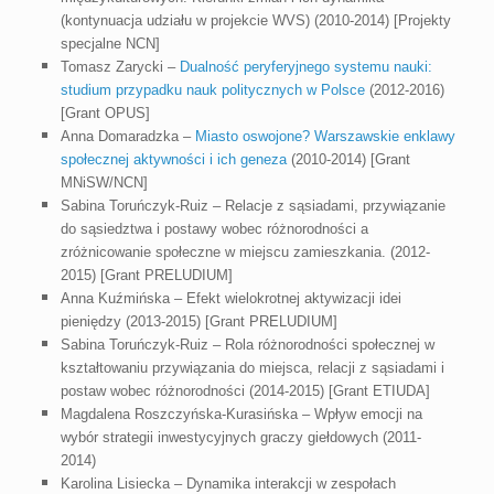
(kontynuacja udziału w projekcie WVS) (2010-2014) [Projekty
specjalne NCN]
Tomasz Zarycki –
Dualność peryferyjnego systemu nauki:
studium przypadku nauk politycznych w Polsce
(2012-2016)
[Grant OPUS]
Anna Domaradzka –
Miasto oswojone? Warszawskie enklawy
społecznej aktywności i ich geneza
(2010-2014) [Grant
MNiSW/NCN]
Sabina Toruńczyk-Ruiz – Relacje z sąsiadami, przywiązanie
do sąsiedztwa i postawy wobec różnorodności a
zróżnicowanie społeczne w miejscu zamieszkania. (2012-
2015) [Grant PRELUDIUM]
Anna Kuźmińska – Efekt wielokrotnej aktywizacji idei
pieniędzy (2013-2015) [Grant PRELUDIUM]
Sabina Toruńczyk-Ruiz – Rola różnorodności społecznej w
kształtowaniu przywiązania do miejsca, relacji z sąsiadami i
postaw wobec różnorodności (2014-2015) [Grant ETIUDA]
Magdalena Roszczyńska-Kurasińska – Wpływ emocji na
wybór strategii inwestycyjnych graczy giełdowych (2011-
2014)
Karolina Lisiecka – Dynamika interakcji w zespołach