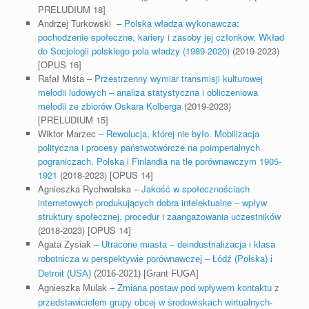
PRELUDIUM 18]
Andrzej Turkowski –
Polska władza wykonawcza:
pochodzenie społeczne, kariery i zasoby jej członków. Wkład
do Socjologii polskiego pola władzy (1989-2020)
(2019-2023)
[OPUS 16]
Rafał Miśta –
Przestrzenny wymiar transmisji kulturowej
melodii ludowych – analiza statystyczna i obliczeniowa
melodii ze zbiorów Oskara Kolberga
(2019-2023)
[PRELUDIUM 15]
Wiktor Marzec –
Rewolucja, której nie było. Mobilizacja
polityczna i procesy państwotwórcze na poimperialnych
pograniczach. Polska i Finlandia na tle porównawczym 1905-
1921
(2018-2023) [OPUS 14]
Agnieszka Rychwalska –
Jakość w społecznościach
internetowych produkujących dobra intelektualne – wpływ
struktury społecznej, procedur i zaangażowania uczestników
(2018-2023) [OPUS 14]
Agata Zysiak –
Utracone miasta – deindustrializacja i klasa
robotnicza w perspektywie porównawczej – Łódź (Polska) i
Detroit (USA)
(2016-2021) [Grant FUGA]
Agnieszka Mulak –
Zmiana postaw pod wpływem kontaktu z
przedstawicielem grupy obcej w środowiskach wirtualnych-