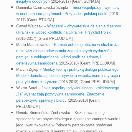
inicjatyw oddolnych
(2014-2017) [Grant SONATA]
Dominika Czerniawska-Szejda –
Sieci współpracy i wymiany
w centrach i na peryferiach. Przypadek polskiej nauki
(2016-
2017) [Grant ETIUDA]
Gaweł Walczak –
Włączeni – obywatelskie działania diaspory
ukraińskiej wobec konfliktu na Ukrainie. Przykład Polski
(2016-2017) [Grant PRELUDIUM]
Marta Marchlewska –
Pamięć autobiograficzna w służbie Ja –
o roli wizualnego odtwarzania zagrażających wydarzeń z
pamięci autobiograficznej wśród osób ze zdrową i
defensywną samooceną
(2015-2018) [Grant PRELUDIUM]
Marcin Zgiep –
Między teorią i praktyką dialogu publicznego.
Modele demokracji deliberatywnej a współczesne instytucje i
praktyki demokratyczne
(2015-2018) [Grant PRELUDIUM]
Wiktor Soral –
Jakie aspekty indywidualnego i kolektywnego
„Ja” wyznaczają pozytywną samoocenę. Znaczenie
perspektywy sprawcy i biorcy
(2015-2018) [Grant
PRELUDIUM]
Renata Siemieńska-Żochowska – Kształtowanie się
społeczeństwa obywatelskiego a społeczne zaangażowanie i
jego uwarunkowania w Polsce w perspektywie porównań
międzykulturowych. Kierunki zmian i ich dynamika