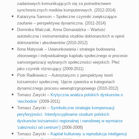
zadaniowych komunikujących się za pośrednictwem
synchronicznych mediów komputerowych. (2012-2014)
Katarzyna Samson – Społeczne czynniki zwiększające
zaufanie – perspektywa dynamiczna. (2011-2014)
Dominika Walczak, Anna Domaradzka – Wartość
autoteliczna i instrumentalna studiów doktoranckich w opinii
doktorantów i absolwentów (2010-2012)
Ilona Matysiak – Uwarunkowania i strategie budowania
zbiorowego i indywidualnego kapitału społecznego w procesie
samoorganizacji wybranych społeczności wiejskich. Płeć
jako czynnik różnicujący (2009-2011)
Piotr Radkiewicz – Autorytaryzm z perspektywy teorii
tożsamości społecznej. Ujęcie zjawiska w kategoriach
dynamicznego procesu wewnątrzgrupowego (2010-2012)
Tomasz Zarycki –
Krytyczna analiza polskich dyskursów o
‘wschodzie’
(2009-2011)
Tomasz Zarycki –
Symboliczne strategie kompensacji
peryferyjności. Interdyscyplinarne studium polskich
dyskursów tożsamości regionalnej i narodowej w wymiarze
'zależności od centrum’)
(2006-2008)
Tomasz Zarycki –
Kapitał kulturowy a reprodukcja inteligencji