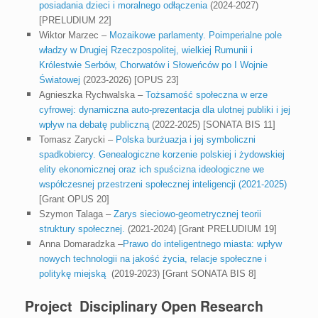
posiadania dzieci i moralnego odłączenia
(2024-2027)
[PRELUDIUM 22]
Wiktor Marzec –
Mozaikowe parlamenty. Poimperialne pole
władzy w Drugiej Rzeczpospolitej, wielkiej Rumunii i
Królestwie Serbów, Chorwatów i Słoweńców po I Wojnie
Światowej
(2023-2026) [OPUS 23]
Agnieszka Rychwalska –
Tożsamość społeczna w erze
cyfrowej: dynamiczna auto-prezentacja dla ulotnej publiki i jej
wpływ na debatę publiczną
(2022-2025) [SONATA BIS 11]
Tomasz Zarycki –
Polska burżuazja i jej symboliczni
spadkobiercy. Genealogiczne korzenie polskiej i żydowskiej
elity ekonomicznej oraz ich spuścizna ideologiczne we
współczesnej przestrzeni społecznej inteligencji (2021-2025)
[Grant OPUS 20]
Szymon Talaga –
Zarys sieciowo-geometrycznej teorii
struktury społecznej.
(2021-2024) [Grant PRELUDIUM 19]
Anna Domaradzka –
Prawo do inteligentnego miasta: wpływ
nowych technologii na jakość życia, relacje społeczne i
politykę miejską
(2019-2023) [Grant SONATA BIS 8]
Project Disciplinary Open Research