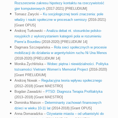
Rozszerzenie zakresu hipotezy kontaktu na rzeczywistość
gier komputerowych
(2017-2021) [PRELUDIUM]
Tomasz Zarycki –
Ku socjologicznej teorii znaczenia: pole
władzy i nauki społeczne w procesach semiozy
(2016-2021)
[Grant OPUS]
Andrzej Turkowski –
Analiza debat nt. stosunków polsko-
rosyjskich z wykorzystaniem kategorii pola w rozumieniu
Pierre’a Bourdieu
(2018-2020) [PRELUDIUM 14]
Dagmara Szczepańska –
Rola sieci społecznych w procesie
mobilizacji do działania w argentyńskim ruchu Ni Una Menos
(2018-2020) [PRELUDIUM 14]
Monika Żychlińska –
Wobec piętna i niewidzialności. Polityka
tożsamości Vietnam Women’s Memorial Project
(2016-2020)
[Grant PRELUDIUM]
Andrzej Nowak –
Regulacyjna teoria wpływu społecznego
(2012–2018) [Grant MAESTRO]
Bogdan Zawadzki –
PTSD: Diagnoza Terapia Profilaktyka
(2013–2018) [Grant MAESTRO]
Dominika Maison –
Determinanty zachowań finansowych
dzieci w wieku 10-11 lat
(2014-2018) [Grant OPUS]
Anna Domaradzka –
Ożywianie miasta – od urbanistyki do