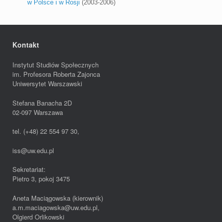
w Polsce i w Rosji
(2003-2006)
Kontakt
Instytut Studiów Społecznych
im. Profesora Roberta Zajonca
Uniwersytet Warszawski
Stefana Banacha 2D
02-097 Warszawa
tel. (+48) 22 554 97 30,
iss@uw.edu.pl
Sekretariat:
Pietro 3, pokoj 3475
Aneta Maciągowska (kierownik)
a.m.maciagowska@uw.edu.pl,
Olgierd Orlikowski