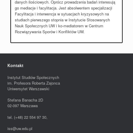
danych ilościowych. Oprócz prowadzenia badań interesują
go mediacje i facylitacja. Jest absolwentem specjalizacji
Facylitacja i interwencja w sytuacjach kryzysowych na
studiach pierwszego stopnia w Instytucie Stosowanych
Nauk Społecznych UW i ko-mediatorem w Centrum
Rozwiązywania Sporów i Konfliktów UW.
Kontakt
Instytut Studiów Społecznych
im. Profesora Roberta Zajonca
Uniwersytet Warszawski
Stefana Banacha 2D
02-097 Warszawa
tel. (+48) 22 554 97 30,
iss@uw.edu.pl