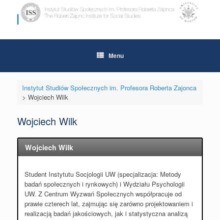
Skip
to
content
Menu
Instytut Studiów Społecznych im. Profesora Roberta Zajonca
>
Wojciech Wilk
Wojciech Wilk
Wojciech Wilk
Student Instytutu Socjologii UW (specjalizacja: Metody
badań społecznych i rynkowych) i Wydziału Psychologii
UW. Z Centrum Wyzwań Społecznych współpracuje od
prawie czterech lat, zajmując się zarówno projektowaniem i
realizacją badań jakościowych, jak i statystyczna analizą