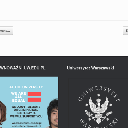
orant…
K
WNOWAŻNI.UW.EDU.PL
Uniwersytet Warszawski