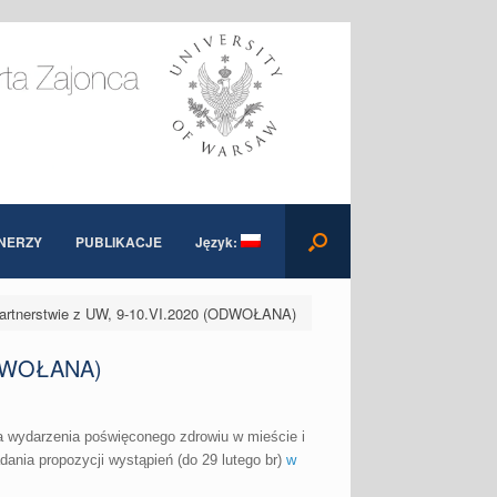
NERZY
PUBLIKACJE
Język:
w partnerstwie z UW, 9-10.VI.2020 (ODWOŁANA)
(ODWOŁANA)
cja wydarzenia poświęconego zdrowiu w mieście i
ania propozycji wystąpień (do 29 lutego br)
w