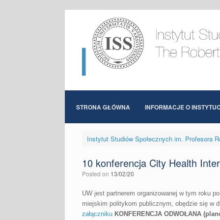
Skip
to
content
STRONA GŁÓWNA
INFORMACJE O INSTYTUC
Instytut Studiów Społecznych im. Profesora R
10 konferencja City Health In
Posted on
13/02/20
UW jest partnerem organizowanej w tym roku po r
miejskim politykom publicznym, obędzie się w d
załączniku
KONFERENCJA ODWOŁANA (planowan