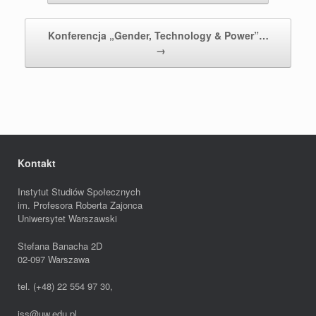
Konferencja „Gender, Technology & Power”…
→
Kontakt
Instytut Studiów Społecznych
im. Profesora Roberta Zajonca
Uniwersytet Warszawski
Stefana Banacha 2D
02-097 Warszawa
tel. (+48) 22 554 97 30,
iss@uw.edu.pl