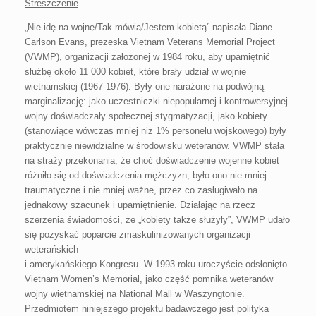
Streszczenie
„Nie idę na wojnę/Tak mówią/Jestem kobietą” napisała Diane
Carlson Evans, prezeska Vietnam Veterans Memorial Project
(VWMP), organizacji założonej w 1984 roku, aby upamiętnić
służbę około 11 000 kobiet, które brały udział w wojnie
wietnamskiej (1967-1976). Były one narażone na podwójną
marginalizację: jako uczestniczki niepopularnej i
kontrowersyjnej
wojny doświadczały społecznej stygmatyzacji, jako kobiety
(stanowiące wówczas mniej niż 1% personelu wojskowego) były
praktycznie niewidzialne w środowisku weteranów. VWMP stała
na straży przekonania, że choć doświadczenie wojenne kobiet
różniło się od doświadczenia mężczyzn, było ono nie mniej
traumatyczne i nie mniej ważne, przez co zasługiwało na
jednakowy szacunek i upamiętnienie. Działając na rzecz
szerzenia świadomości, że „kobiety także służyły”, VWMP udało
się pozyskać poparcie zmaskulinizowanych organizacji
weterańskich
i amerykańskiego Kongresu. W 1993 roku uroczyście odsłonięto
Vietnam Women’s Memorial, jako część pomnika weteranów
wojny wietnamskiej na National Mall w Waszyngtonie.
Przedmiotem niniejszego projektu badawczego jest polityka