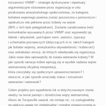
tożsamości VWMP – strategie dyskursywne i repertuary
argumentacyjne stosowane przez organizację w celu
przekonania amerykańskiego społeczeństwa, że kategoria
bohatera wojennego powinna zostać poszerzona o pomocnicze i
opiekuńcze role pełnione przez kobiety na wojnie
(90% z nich było pielęgniarkami). Zostanie zanalizowana treść
komunikatów wysuwanych przez VWMP oraz wypowiedzi jej
liderek i aktywistek, pod kątem norm, wartości, typizacji
i schematów poznawczych (dotyczących m.in. takich kategorii
jak bohater wojenny, amerykańska obywatelskość i kobiecość)
oraz wokabularz emocji, do których odwoływała się organizacja.
Jakie nowe idee wprowadziły do świata weteranów kobiety? W
jaki sposób narracje kobiet wpisują się w wysiłek nadania wojnie
wietnamskiej oficjalnej interpretacji,
która cieszyłaby się społecznym uprawomocnieniem? I
wreszcie, w jaki sposób umacniały status i tożsamość
weteranów i weteranek?
Celem projektu jest wypełnienie luk w dotychczasowym stanie
wiedzy na temat pamięci i dziedzictwa wojny wietnamskiej.
Alexis de Tocqueville uważał, nie istnieje nic, co zasługiwałoby
na większą uwagę niż intelektualne i moralne stowarzyszenia w