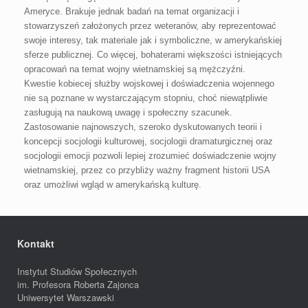
Ameryce. Brakuje jednak badań na temat organizacji i
stowarzyszeń założonych przez weteranów, aby reprezentować
swoje interesy, tak materiale jak i symboliczne, w amerykańskiej
sferze
publicznej. Co więcej, bohaterami większości istniejących
opracowań na temat wojny wietnamskiej są mężczyźni.
Kwestie kobiecej służby wojskowej i doświadczenia wojennego
nie są poznane w wystarczającym stopniu, choć niewątpliwie
zasługują na naukową uwagę i społeczny szacunek.
Zastosowanie najnowszych, szeroko dyskutowanych teorii i
koncepcji socjologii kulturowej, socjologii dramaturgicznej oraz
socjologii emocji pozwoli lepiej zrozumieć doświadczenie wojny
wietnamskiej, przez co przybliży ważny fragment historii USA
oraz umożliwi wgląd w amerykańską kulturę.
Kontakt
Instytut Studiów Społecznych
im. Profesora Roberta Zajonca
Uniwersytet Warszawski