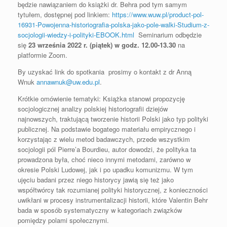
będzie nawiązaniem do książki dr. Behra pod tym samym
tytułem, dostępnej pod linkiem:
https://www.wuw.pl/product-pol-
16931-Powojenna-historiografia-polska-jako-pole-walki-Studium-z-
socjologii-wiedzy-i-polityki-EBOOK.html
Seminarium odbędzie
się
23 września 2022 r. (piątek) w godz. 12.00-13.30
na
platformie Zoom.
By uzyskać link do spotkania prosimy o kontakt z dr Anną
Wnuk
annawnuk@uw.edu.pl
.
Krótkie omówienie tematyki: Książka stanowi propozycję
socjologicznej analizy polskiej historiografii dziejów
najnowszych, traktującą tworzenie historii Polski jako typ polityki
publicznej. Na podstawie bogatego materiału empirycznego i
korzystając z wielu metod badawczych, przede wszystkim
socjologii pól Pierre’a Bourdieu, autor dowodzi, że polityka ta
prowadzona była, choć nieco innymi metodami, zarówno w
okresie Polski Ludowej, jak i po upadku komunizmu. W tym
ujęciu badani przez niego historycy jawią się też jako
współtwórcy tak rozumianej polityki historycznej, z konieczności
uwikłani w procesy instrumentalizacji historii, które Valentin Behr
bada w sposób systematyczny w kategoriach związków
pomiędzy polami społecznymi.