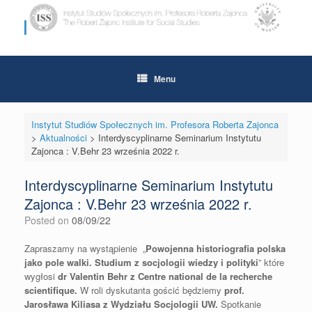
Skip
to
content
Menu
Instytut Studiów Społecznych im. Profesora Roberta Zajonca
>
Aktualności
>
Interdyscyplinarne Seminarium Instytutu
Zajonca : V.Behr 23 września 2022 r.
Interdyscyplinarne Seminarium Instytutu
Zajonca : V.Behr 23 września 2022 r.
Posted on
08/09/22
Zapraszamy na wystąpienie „
Powojenna historiografia polska
jako pole walki. Studium z socjologii wiedzy i polityki
” które
wygłosi
dr Valentin Behr z Centre national de la recherche
scientifique.
W roli dyskutanta gościć będziemy
prof.
Jarosława Kiliasa z Wydziału Socjologii UW.
Spotkanie