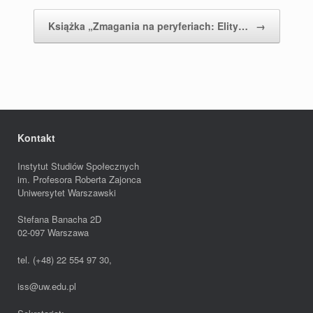
Książka „Zmagania na peryferiach: Elity…
→
Kontakt
Instytut Studiów Społecznych
im. Profesora Roberta Zajonca
Uniwersytet Warszawski
Stefana Banacha 2D
02-097 Warszawa
tel. (+48) 22 554 97 30,
iss@uw.edu.pl