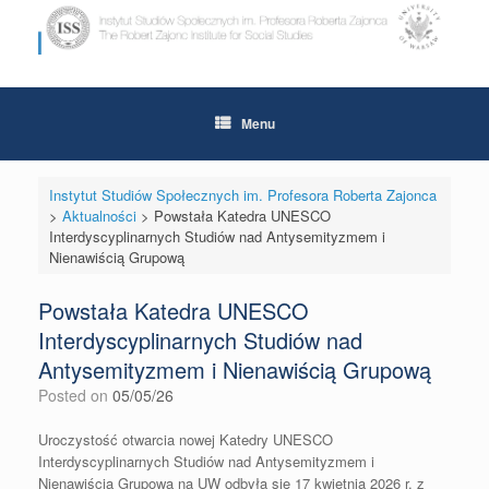
Skip
to
content
Menu
Instytut Studiów Społecznych im. Profesora Roberta Zajonca
>
Aktualności
>
Powstała Katedra UNESCO
Interdyscyplinarnych Studiów nad Antysemityzmem i
Nienawiścią Grupową
Powstała Katedra UNESCO
Interdyscyplinarnych Studiów nad
Antysemityzmem i Nienawiścią Grupową
Posted on
05/05/26
Uroczystość otwarcia nowej Katedry UNESCO
Interdyscyplinarnych Studiów nad Antysemityzmem i
Nienawiścią Grupową na UW odbyła się 17 kwietnia 2026 r. z