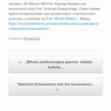
udziałem JM Rektora UW Prof. Alojzego Nowaka oraz
wiceministra nauki Prof. Andrzeja Szeptyckiego. Celem Katedry
będzie rozwijanie badań nad uprzedzeniami i mechanizmami
przemocy, a pokieruje nią Prof.
Michał Bilewicz
. Więcej:
https://forumakademickie.pl/nowa-katedra-unesco-powstaje-na-
uniwersytecie-warszawskim/
Posted in
Aktualności
.
Post navigation
←
„Miłość przekraczająca granice: między
kulturą…
“Selective Enforcement and the Governance…
→