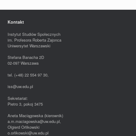
Kontakt
Instytut Studiów Społecznych
im. Profesora Roberta Zajonca
Uniwersytet Warszawski
Stefana Banacha 2D
02-097 Warszawa
tel. (+48) 22 554 97 30,
iss@uw.edu.pl
Sekretariat:
Pietro 3, pokoj 3475
Aneta Maciągowska (kierownik)
a.m.maciagowska@uw.edu.pl,
Olgierd Orlikowski
o.orlikowski@uw.edu.pl