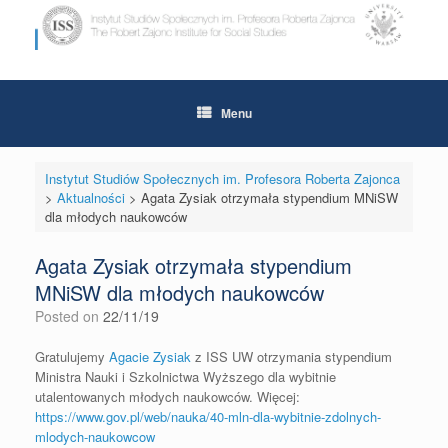
Skip
to
content
Menu
Instytut Studiów Społecznych im. Profesora Roberta Zajonca
>
Aktualności
>
Agata Zysiak otrzymała stypendium MNiSW
dla młodych naukowców
Agata Zysiak otrzymała stypendium
MNiSW dla młodych naukowców
Posted on
22/11/19
Gratulujemy
Agacie Zysiak
z ISS UW otrzymania stypendium
Ministra Nauki i Szkolnictwa Wyższego dla wybitnie
utalentowanych młodych naukowców. Więcej:
https://www.gov.pl/web/nauka/40-mln-dla-wybitnie-zdolnych-
mlodych-naukowcow