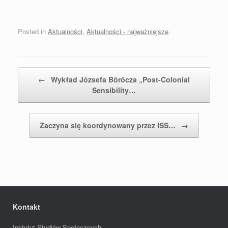
Posted in
Aktualności
,
Aktualności - najważniejsze
.
Post navigation
←
Wykład Józsefa Böröcza „Post-Colonial
Sensibility…
Zaczyna się koordynowany przez ISS…
→
Kontakt
Instytut Studiów Społecznych