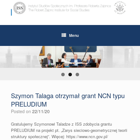
Skip
to
content
Menu
Szymon Talaga otrzymał grant NCN typu
PRELUDIUM
Posted on
22/11/20
Gratulujemy Szymonowi Taladze z ISS zdobycia grantu
PRELUDIUM na projekt pt. „Zarys sieciowo-geometrycznej teorii
struktury społecznej”. Więcej: https://www.ncn.gov.pl/