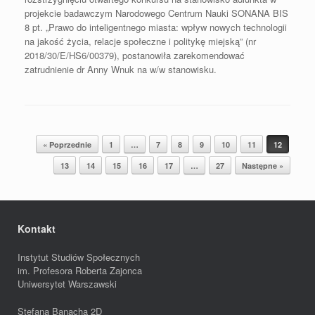
projekcie badawczym Narodowego Centrum Nauki SONANA BIS
8 pt. „Prawo do inteligentnego miasta: wpływ nowych technologii
na jakość życia, relacje społeczne i politykę miejską” (nr
2018/30/E/HS6/00379), postanowiła zarekomendować
zatrudnienie dr Anny Wnuk na w/w stanowisku.
Post navigation
« Poprzednie
1
…
7
8
9
10
11
12
13
14
15
16
17
…
27
Następne »
Kontakt
Instytut Studiów Społecznych
im. Profesora Roberta Zajonca
Uniwersytet Warszawski
Stefana Banacha 2D