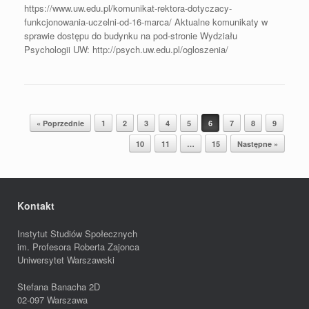
https://www.uw.edu.pl/komunikat-rektora-dotyczacy-
funkcjonowania-uczelni-od-16-marca/ Aktualne komunikaty w
sprawie dostępu do budynku na pod-stronie Wydziału
Psychologii UW: http://psych.uw.edu.pl/ogloszenia/
Post navigation
« Poprzednie
1
2
3
4
5
6
7
8
9
10
11
…
15
Następne »
Kontakt
Instytut Studiów Społecznych
im. Profesora Roberta Zajonca
Uniwersytet Warszawski
Stefana Banacha 2D
02-097 Warszawa