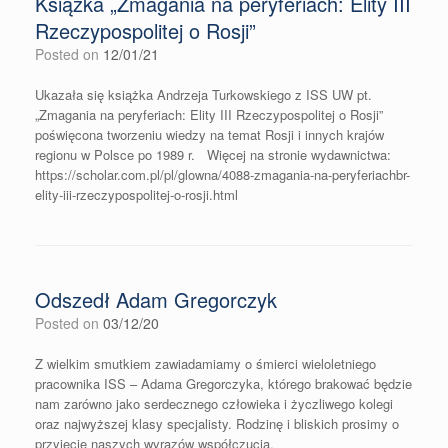
Książka „Zmagania na peryferiach: Elity III
Rzeczypospolitej o Rosji”
Posted on
12/01/21
Ukazała się książka Andrzeja Turkowskiego z ISS UW pt.
„Zmagania na peryferiach: Elity III Rzeczypospolitej o Rosji”
poświęcona tworzeniu wiedzy na temat Rosji i innych krajów
regionu w Polsce po 1989 r. Więcej na stronie wydawnictwa:
https://scholar.com.pl/pl/glowna/4088-zmagania-na-peryferiachbr-
elity-iii-rzeczypospolitej-o-rosji.html
Odszedł Adam Gregorczyk
Posted on
03/12/20
Z wielkim smutkiem zawiadamiamy o śmierci wieloletniego
pracownika ISS – Adama Gregorczyka, którego brakować będzie
nam zarówno jako serdecznego człowieka i życzliwego kolegi
oraz najwyższej klasy specjalisty. Rodzinę i bliskich prosimy o
przyjęcie naszych wyrazów współczucia.