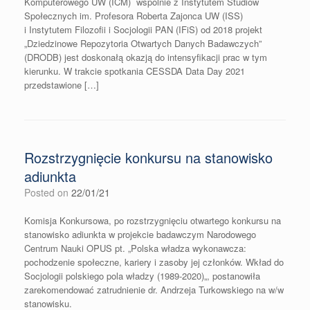
Komputerowego UW (ICM) wspólnie z Instytutem Studiów
Społecznych im. Profesora Roberta Zajonca UW (ISS)
i Instytutem Filozofii i Socjologii PAN (IFiS) od 2018 projekt
„Dziedzinowe Repozytoria Otwartych Danych Badawczych”
(DRODB) jest doskonałą okazją do intensyfikacji prac w tym
kierunku. W trakcie spotkania CESSDA Data Day 2021
przedstawione […]
Rozstrzygnięcie konkursu na stanowisko
adiunkta
Posted on
22/01/21
Komisja Konkursowa, po rozstrzygnięciu otwartego konkursu na
stanowisko adiunkta w projekcie badawczym Narodowego
Centrum Nauki OPUS pt. „Polska władza wykonawcza:
pochodzenie społeczne, kariery i zasoby jej członków. Wkład do
Socjologii polskiego pola władzy (1989-2020)„, postanowiła
zarekomendować zatrudnienie dr. Andrzeja Turkowskiego na w/w
stanowisku.